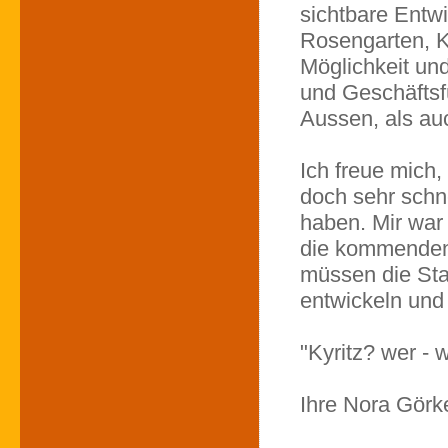
sichtbare Entwi
Rosengarten, K
Möglichkeit un
und Geschäftsf
Aussen, als au
Ich freue mich,
doch sehr schn
haben. Mir war 
die kommenden 
müssen die Stad
entwickeln und 
"Kyritz? wer - 
Ihre Nora Görk