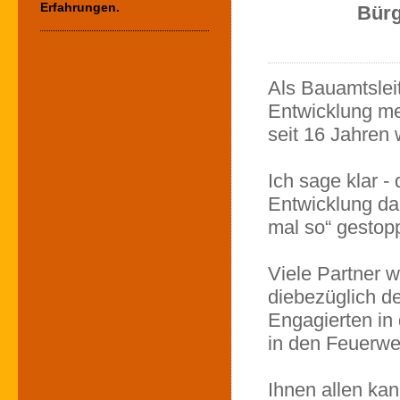
Erfahrungen.
Bürg
Als Bauamtsleit
Entwicklung me
seit 16 Jahren 
Ich sage klar -
Entwicklung da
mal so“ gestop
Viele Partner 
diebezüglich d
Engagierten in 
in den Feuerwe
Ihnen allen kan