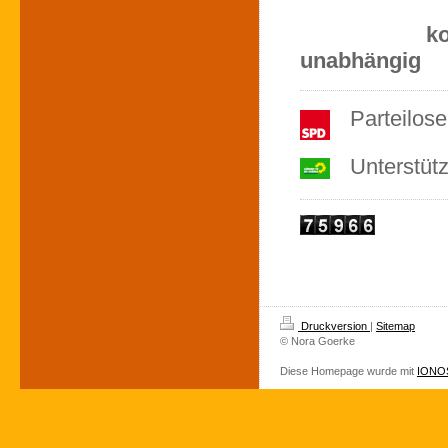
ko
unabhängig
Parteilos
Unterstüt
Druckversion
|
Sitemap
© Nora Goerke
Diese Homepage wurde mit
IONOS